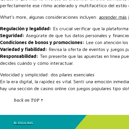
perfectamente ese ritmo acelerado y multifacético del estilo
What’s more, algunas consideraciones incluyen:
aprender más
Regulación y legalidad:
Es crucial verificar que la plataforma
Seguridad:
Asegúrate de que tus datos personales y financie
Condiciones de bonos y promociones:
Lee con atención los 
Variedad y fiabilidad:
Revisa la oferta de eventos y juegos pa
Responsabilidad:
Ten presente que las apuestas en línea puede
decides cuándo y cómo interactuar.
Velocidad y simplicidad: dos pilares esenciales
En la era digital, la rapidez es vital. Sentí una emoción inme
hay una sección de casino online con juegos populares tipo slot
back on TOP ↑
© DIGILING