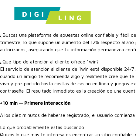
¿Buscas una plataforma de apuestas online confiable y fácil d
trimestre, lo que supone un aumento del 12% respecto al año 
autorizados, asegurando que tu información permanezca confid
¿Qué tipo de atención al cliente ofrece 1win?
El servicio de atención al cliente de 1win está disponible 24/
cuando un amigo te recomienda algo y realmente cree que te v
vivo y pre-partido hasta casillas de casino en línea y juegos 
contraseña. El resultado inmediato es la creación de una cuenta
+10 min — Primera interacción
A los diez minutos de haberse registrado, el usuario comienz
Lo que probablemente estás buscando
Quizás lo que más te interesa es encontrar un sitio confiable,