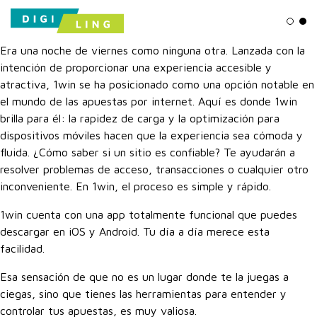
Ligh
Da
Era una noche de viernes como ninguna otra. Lanzada con la
intención de proporcionar una experiencia accesible y
atractiva, 1win se ha posicionado como una opción notable en
el mundo de las apuestas por internet. Aquí es donde 1win
brilla para él: la rapidez de carga y la optimización para
dispositivos móviles hacen que la experiencia sea cómoda y
fluida. ¿Cómo saber si un sitio es confiable? Te ayudarán a
resolver problemas de acceso, transacciones o cualquier otro
inconveniente. En 1win, el proceso es simple y rápido.
1win cuenta con una app totalmente funcional que puedes
descargar en iOS y Android. Tu día a día merece esta
facilidad.
Esa sensación de que no es un lugar donde te la juegas a
ciegas, sino que tienes las herramientas para entender y
controlar tus apuestas, es muy valiosa.