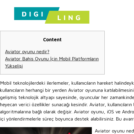
Content
Aviator oyunu nedir?
Aviator Bahis Oyunu İçin Mobil Platformların
Yükselişi
Mobil teknolojilerdeki ilerlemeler, kullanıcıların hareket halinde
kullanıcıların herhangi bir yerden Aviator oyununa katılabilmesi
gelişmiş teknolojik altyapı sayesinde, oyuncular her zamankinde
heyecan verici özellikler sunacağı kesindir. Aviator, kullanıcılar
algoritmalarına bağlı olarak değişir. Aviator oyunu, iOS ve Andr
içi yönlendirmelerle süreç boyunca destek alabilirsiniz. Bu avan
Aviator oyunu ned