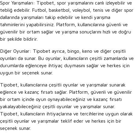
Spor Yarışmaları: Tipobet, spor yarışmalarını canlı izleyebilir ve
tebliğ edebilir. Futbol, basketbol, voleybol, tenis ve diğer spor
dallarında yarışmaları takip edebilir ve kendi yarışma
tahminlerini yapabilirsiniz. Platform, kullanıcılarına güvenli ve
güvenilir bir ortam sağlar ve yarışma sonuçlarını hızlı ve doğru
bir şekilde bildirir.
Diğer Oyunlar: Tipobet ayrıca, bingo, keno ve diğer çeşitli
oyunları da sunar. Bu oyunlar, kullanıcıların çeşitli zamanlarda ve
durumlarda eğlenceye ihtiyaç duymasını sağlar ve herkes için
uygun bir seçenek sunar.
Tipobet, kullanıcılarına çeşitli oyunlar ve yarışmalar sunarak
eğlence ve kazanç fırsatı sağlar. Platform, güvenli ve güvenilir
bir ortam içinde oyun oynayabileceğiniz ve kazanç fırsatı
yakalayabileceğiniz çeşitli oyunlar ve yarışmalar sunar.
Tipobet, kullanıcıların ihtiyaçlarına ve tercihlerine uygun olarak
çeşitli oyunlar ve yarışmalar teklif eder ve herkes için bir
seçenek sunar.