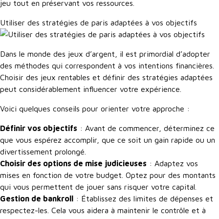
jeu tout en préservant vos ressources.
Utiliser des stratégies de paris adaptées à vos objectifs
Dans le monde des jeux d’argent, il est primordial d’adopter
des méthodes qui correspondent à vos intentions financières.
Choisir des jeux rentables et définir des stratégies adaptées
peut considérablement influencer votre expérience.
Voici quelques conseils pour orienter votre approche :
Définir vos objectifs
: Avant de commencer, déterminez ce
que vous espérez accomplir, que ce soit un gain rapide ou un
divertissement prolongé.
Choisir des options de mise judicieuses
: Adaptez vos
mises en fonction de votre budget. Optez pour des montants
qui vous permettent de jouer sans risquer votre capital.
Gestion de bankroll
: Établissez des limites de dépenses et
respectez-les. Cela vous aidera à maintenir le contrôle et à