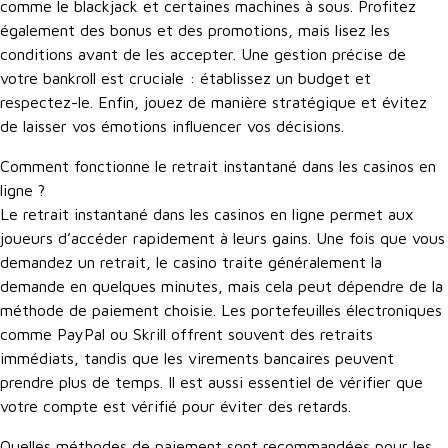
comme le blackjack et certaines machines à sous. Profitez
également des bonus et des promotions, mais lisez les
conditions avant de les accepter. Une gestion précise de
votre bankroll est cruciale : établissez un budget et
respectez-le. Enfin, jouez de manière stratégique et évitez
de laisser vos émotions influencer vos décisions.
Comment fonctionne le retrait instantané dans les casinos en
ligne ?
Le retrait instantané dans les casinos en ligne permet aux
joueurs d’accéder rapidement à leurs gains. Une fois que vous
demandez un retrait, le casino traite généralement la
demande en quelques minutes, mais cela peut dépendre de la
méthode de paiement choisie. Les portefeuilles électroniques
comme PayPal ou Skrill offrent souvent des retraits
immédiats, tandis que les virements bancaires peuvent
prendre plus de temps. Il est aussi essentiel de vérifier que
votre compte est vérifié pour éviter des retards.
Quelles méthodes de paiement sont recommandées pour les