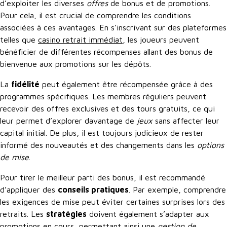
d’exploiter les diverses
offres
de bonus et de promotions.
Pour cela, il est crucial de comprendre les conditions
associées à ces avantages. En s’inscrivant sur des plateformes
telles que
casino retrait immédiat
, les joueurs peuvent
bénéficier de différentes récompenses allant des bonus de
bienvenue aux promotions sur les dépôts.
La
fidélité
peut également être récompensée grâce à des
programmes spécifiques. Les membres réguliers peuvent
recevoir des offres exclusives et des tours gratuits, ce qui
leur permet d’explorer davantage de
jeux
sans affecter leur
capital initial. De plus, il est toujours judicieux de rester
informé des nouveautés et des changements dans les
options
de mise
.
Pour tirer le meilleur parti des bonus, il est recommandé
d’appliquer des
conseils pratiques
. Par exemple, comprendre
les exigences de mise peut éviter certaines surprises lors des
retraits. Les
stratégies
doivent également s’adapter aux
promotions en cours, permettant ainsi une
gestion de