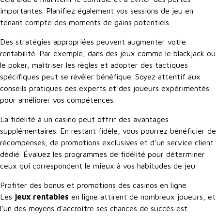
importantes. Planifiez également vos sessions de jeu en
tenant compte des moments de gains potentiels.
Des stratégies appropriées peuvent augmenter votre
rentabilité. Par exemple, dans des jeux comme le blackjack ou
le poker, maîtriser les règles et adopter des tactiques
spécifiques peut se révéler bénéfique. Soyez attentif aux
conseils pratiques des experts et des joueurs expérimentés
pour améliorer vos compétences.
La fidélité à un casino peut offrir des avantages
supplémentaires. En restant fidèle, vous pourrez bénéficier de
récompenses, de promotions exclusives et d’un service client
dédié. Évaluez les programmes de fidélité pour déterminer
ceux qui correspondent le mieux à vos habitudes de jeu.
Profiter des bonus et promotions des casinos en ligne
Les
jeux rentables
en ligne attirent de nombreux joueurs, et
l’un des moyens d’accroître ses chances de succès est