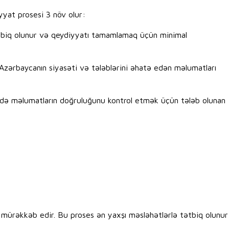
yyat prosesi 3 növ olur:
tətbiq olunur və qeydiyyatı tamamlamaq üçün minimal
Azərbaycanın siyasəti və tələblərini əhatə edən məlumatları
esdə məlumatların doğruluğunu kontrol etmək üçün tələb olunan
 mürəkkəb edir. Bu proses ən yaxşı məsləhətlərlə tətbiq olunur