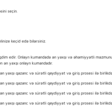
ini seçin.
inize keçid edə bilərsiniz.
əqdim edir. Onlayn kumandada ən yaxşı və əhəmiyyətli məzmunu
ün ən yaxşı onlayn kumandadır.
yaxşı qazanc və sürətli qeydiyyat və giriş prosesi ilə birlikdə,
yaxşı qazanc və sürətli qeydiyyat və giriş prosesi ilə birlikdə,
yaxşı qazanc və sürətli qeydiyyat və giriş prosesi ilə birlikdə,
yaxşı qazanc və sürətli qeydiyyat və giriş prosesi ilə birlikdə,