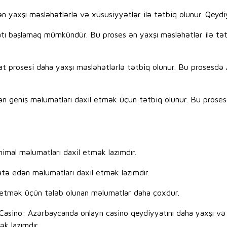
 yaxşı məsləhətlərlə və xüsusiyyətlər ilə tətbiq olunur. Qeydi
yyatı başlamaq mümkündür. Bu proses ən yaxşı məsləhətlər ilə 
t prosesi daha yaxşı məsləhətlərlə tətbiq olunur. Bu prosesdə 
 ən geniş məlumatları daxil etmək üçün tətbiq olunur. Bu pros
nimal məlumatları daxil etmək lazımdır.
atə edən məlumatları daxil etmək lazımdır.
 etmək üçün tələb olunan məlumatlar daha çoxdur.
 Casino: Azərbaycanda onlayn casino qeydiyyatını daha yaxşı və
k lazımdır.