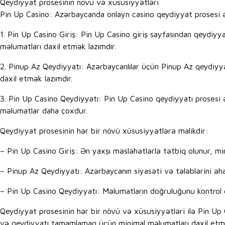
Qeydiyyat prosesinin növü və xüsusiyyətləri
Pin Up Casino: Azərbaycanda onlayn casino qeydiyyat prosesi ən
1. Pin Up Casino Giriş: Pin Up Casino giriş sayfasından qeydi
məlumatları daxil etmək lazımdır.
2. Pinup Az Qeydiyyatı: Azərbaycanlılar üçün Pinup Az qeydiyya
daxil etmək lazımdır.
3. Pin Up Casino Qeydiyyatı: Pin Up Casino qeydiyyatı prosesi
məlumatlar daha çoxdur.
Qeydiyyat prosesinin hər bir növü xüsusiyyətlərə malikdir:
– Pin Up Casino Giriş: Ən yaxşı məsləhətlərlə tətbiq olunur, mi
– Pinup Az Qeydiyyatı: Azərbaycanın siyasəti və tələblərini əh
– Pin Up Casino Qeydiyyatı: Məlumatların doğruluğunu kontrol
Qeydiyyat prosesinin hər bir növü və xüsusiyyətləri ilə Pin Up
və qeydiyyatı tamamlamaq üçün minimal məlumatları daxil etmə