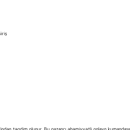
iriş
findən təqdim olunur. Bu qazancı əhəmiyyətli onlayn kumandası