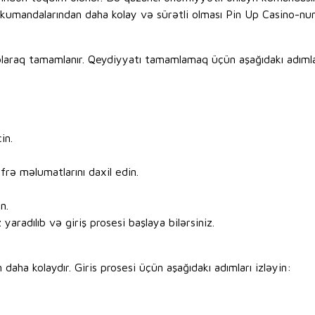
kumandalarından daha kolay və sürətli olması Pin Up Casino-nun 
olaraq tamamlanır. Qeydiyyatı tamamlamaq üçün aşağıdakı adımlar
in.
rə məlumatlarını daxil edin.
n.
radılıb və giriş prosesi başlaya bilərsiniz.
aha kolaydır. Giris prosesi üçün aşağıdakı adımları izləyin: