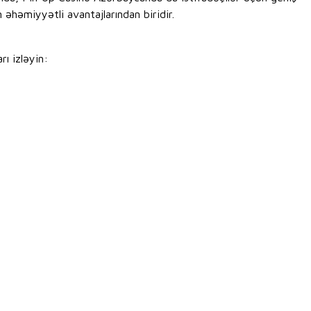
əhəmiyyətli avantajlarından biridir.
ı izləyin: