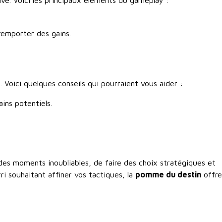
ve. Voici les principaux éléments du gameplay :
remporter des gains.
s. Voici quelques conseils qui pourraient vous aider :
ins potentiels.
 des moments inoubliables, de faire des choix stratégiques et
ri souhaitant affiner vos tactiques, la
pomme du destin
offre