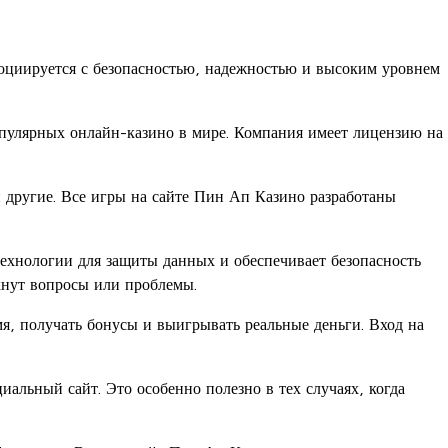
социируется с безопасностью, надежностью и высоким уровнем
опулярных онлайн-казино в мире. Компания имеет лицензию на
 другие. Все игры на сайте Пин Ап Казино разработаны
ехнологии для защиты данных и обеспечивает безопасность
икнут вопросы или проблемы.
я, получать бонусы и выигрывать реальные деньги. Вход на
иальный сайт. Это особенно полезно в тех случаях, когда