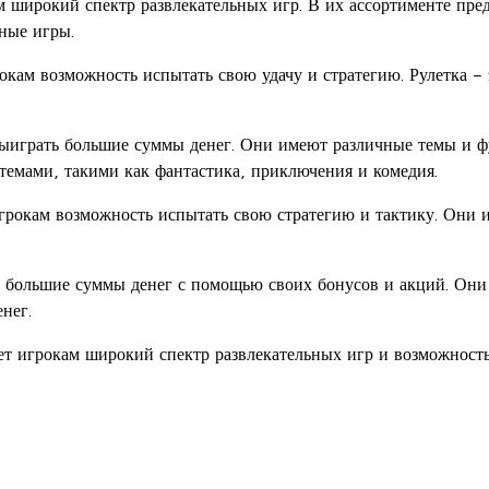
м широкий спектр развлекательных игр. В их ассортименте пред
ные игры.
окам возможность испытать свою удачу и стратегию. Рулетка – 
играть большие суммы денег. Они имеют различные темы и функ
темами, такими как фантастика, приключения и комедия.
игрокам возможность испытать свою стратегию и тактику. Они 
ть большие суммы денег с помощью своих бонусов и акций. Он
нег.
ает игрокам широкий спектр развлекательных игр и возможност