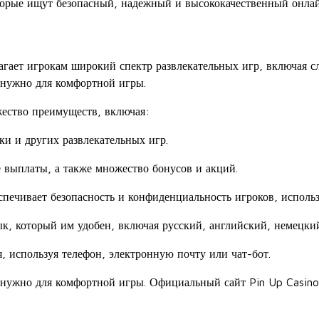
орые ищут безопасный, надежный и высококачественный онлайн
агает игрокам широкий спектр развлекательных игр, включая с
м нужно для комфортной игры.
жество преимуществ, включая:
ки и других развлекательных игр.
 выплаты, а также множество бонусов и акций.
спечивает безопасность и конфиденциальность игроков, исполь
к, который им удобен, включая русский, английский, немецкий
, используя телефон, электронную почту или чат-бот.
им нужно для комфортной игры. Официальный сайт Pin Up Casino