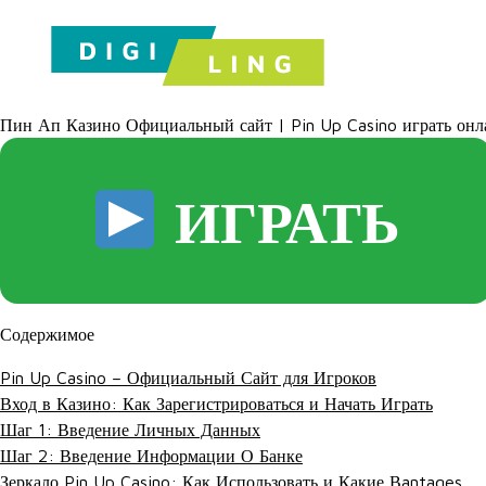
Пин Ап Казино Официальный сайт | Pin Up Casino играть онл
ИГРАТЬ
Содержимое
Pin Up Casino – Официальный Сайт для Игроков
Вход в Казино: Как Зарегистрироваться и Начать Играть
Шаг 1: Введение Личных Данных
Шаг 2: Введение Информации О Банке
Зеркало Pin Up Casino: Как Использовать и Какие Вantages