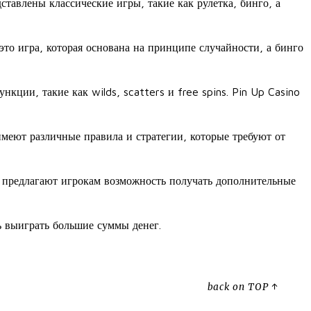
ставлены классические игры, такие как рулетка, бинго, а
это игра, которая основана на принципе случайности, а бинго
ции, такие как wilds, scatters и free spins. Pin Up Casino
имеют различные правила и стратегии, которые требуют от
и предлагают игрокам возможность получать дополнительные
ь выиграть большие суммы денег.
back on TOP ↑