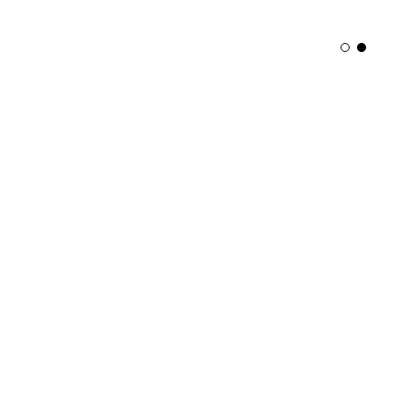
Light mo
Dark m