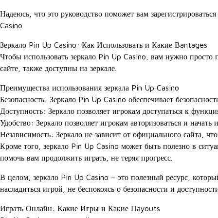
Надеюсь, что это руководство поможет вам зарегистрироваться
Casino.
Зеркало Pin Up Casino: Как Использовать и Какие Вantages
Чтобы использовать зеркало Pin Up Casino, вам нужно просто 
сайте, также доступны на зеркале.
Преимущества использования зеркала Pin Up Casino
Безопасность: Зеркало Pin Up Casino обеспечивает безопаснос
Доступность: Зеркало позволяет игрокам доступаться к функци
Удобство: Зеркало позволяет игрокам авторизоваться и начать 
Независимость: Зеркало не зависит от официального сайта, что
Кроме того, зеркало Pin Up Casino может быть полезно в ситу
помочь вам продолжить играть, не теряя прогресс.
В целом, зеркало Pin Up Casino – это полезный ресурс, котор
насладиться игрой, не беспокоясь о безопасности и доступности
Играть Онлайн: Какие Игры и Какие Пayouts