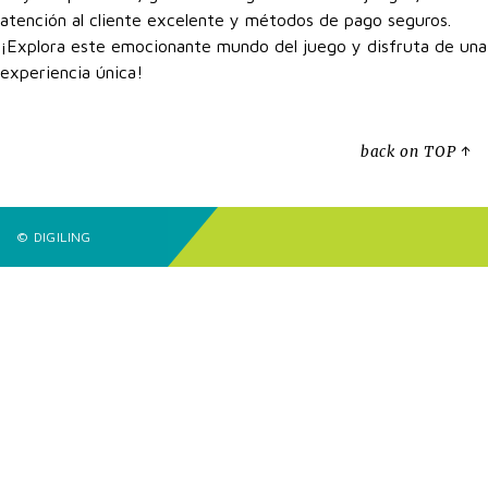
atención al cliente excelente y métodos de pago seguros.
¡Explora este emocionante mundo del juego y disfruta de una
experiencia única!
back on TOP ↑
© DIGILING