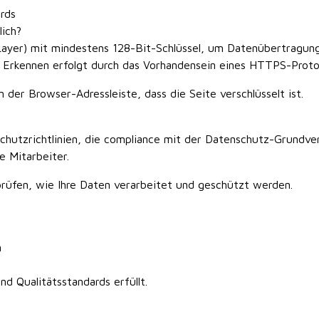
rds
lich?
ayer) mit mindestens 128-Bit-Schlüssel, um Datenübertragunge
 Erkennen erfolgt durch das Vorhandensein eines HTTPS-Protok
der Browser-Adressleiste, dass die Seite verschlüsselt ist.
schutzrichtlinien, die compliance mit der Datenschutz-Grundv
e Mitarbeiter.
prüfen, wie Ihre Daten verarbeitet und geschützt werden.
n
nd Qualitätsstandards erfüllt.