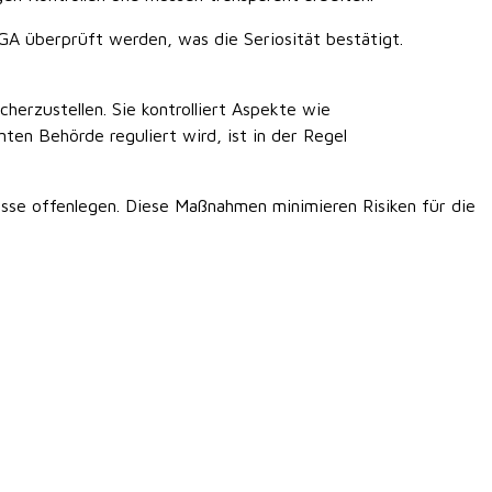
GA überprüft werden, was die Seriosität bestätigt.
erzustellen. Sie kontrolliert Aspekte wie
ten Behörde reguliert wird, ist in der Regel
esse offenlegen. Diese Maßnahmen minimieren Risiken für die