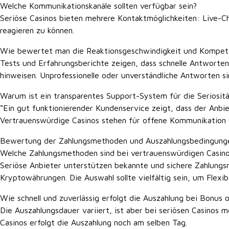
Welche Kommunikationskanäle sollten verfügbar sein?
Seriöse Casinos bieten mehrere Kontaktmöglichkeiten: Live-Ch
reagieren zu können.
Wie bewertet man die Reaktionsgeschwindigkeit und Kompet
Tests und Erfahrungsberichte zeigen, dass schnelle Antworte
hinweisen. Unprofessionelle oder unverständliche Antworten s
Warum ist ein transparentes Support-System für die Seriosit
“Ein gut funktionierender Kundenservice zeigt, dass der Anb
Vertrauenswürdige Casinos stehen für offene Kommunikation un
Bewertung der Zahlungsmethoden und Auszahlungsbedingung
Welche Zahlungsmethoden sind bei vertrauenswürdigen Casino
Seriöse Anbieter unterstützen bekannte und sichere Zahlungsme
Kryptowährungen. Die Auswahl sollte vielfältig sein, um Flexibi
Wie schnell und zuverlässig erfolgt die Auszahlung bei Bonus 
Die Auszahlungsdauer variiert, ist aber bei seriösen Casinos m
Casinos erfolgt die Auszahlung noch am selben Tag.