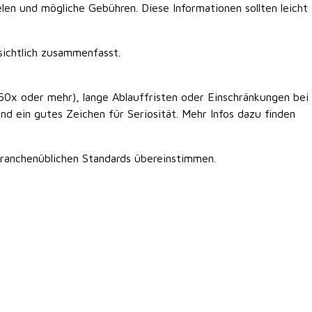
len und mögliche Gebühren. Diese Informationen sollten leicht
rsichtlich zusammenfasst.
50x oder mehr), lange Ablauffristen oder Einschränkungen bei
nd ein gutes Zeichen für Seriosität. Mehr Infos dazu finden
branchenüblichen Standards übereinstimmen.