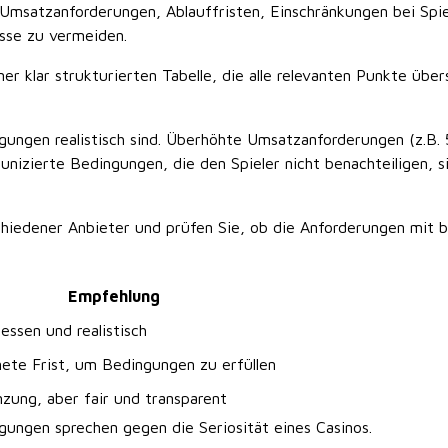
 Umsatzanforderungen, Ablauffristen, Einschränkungen bei Spie
isse zu vermeiden.
ner klar strukturierten Tabelle, die alle relevanten Punkte übe
ungen realistisch sind. Überhöhte Umsatzanforderungen (z.B. 
izierte Bedingungen, die den Spieler nicht benachteiligen, si
chiedener Anbieter und prüfen Sie, ob die Anforderungen mit 
Empfehlung
ssen und realistisch
ete Frist, um Bedingungen zu erfüllen
zung, aber fair und transparent
ungen sprechen gegen die Seriosität eines Casinos.