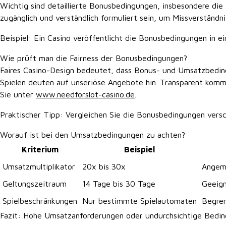
Wichtig sind detaillierte Bonusbedingungen, insbesondere die
zugänglich und verständlich formuliert sein, um Missverständn
Beispiel: Ein Casino veröffentlicht die Bonusbedingungen in ei
Wie prüft man die Fairness der Bonusbedingungen?
Faires Casino-Design bedeutet, dass Bonus- und Umsatzbeding
Spielen deuten auf unseriöse Angebote hin. Transparent kommun
Sie unter
www.needforslot-casino.de
.
Praktischer Tipp: Vergleichen Sie die Bonusbedingungen vers
Worauf ist bei den Umsatzbedingungen zu achten?
Kriterium
Beispiel
Umsatzmultiplikator
20x bis 30x
Angeme
Geltungszeitraum
14 Tage bis 30 Tage
Geeign
Spielbeschränkungen
Nur bestimmte Spielautomaten
Begren
Fazit: Hohe Umsatzanforderungen oder undurchsichtige Beding