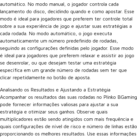
automático. No modo manual, o jogador controla cada
lançamento do disco, decidindo quando e como apostar. Esse
modo é ideal para jogadores que preferem ter controle total
sobre a sua experiência de jogo e ajustar suas estratégias a
cada rodada. No modo automático, o jogo executa
automaticamente um número predefinido de rodadas,
seguindo as configurações definidas pelo jogador. Esse modo
é ideal para jogadores que preferem relaxar e assistir ao jogo
se desenrolar, ou que desejam testar uma estratégia
específica em um grande número de rodadas sem ter que
clicar repetidamente no botão de aposta.
Analisando os Resultados e Ajustando a Estratégia
Acompanhar os resultados das suas rodadas no Plinko BGaming
pode fornecer informações valiosas para ajustar a sua
estratégia e otimizar seus ganhos. Observe quais
multiplicadores estão sendo atingidos com mais frequência e
quais configurações de nível de risco e número de linhas estão
proporcionando os melhores resultados. Use essas informações