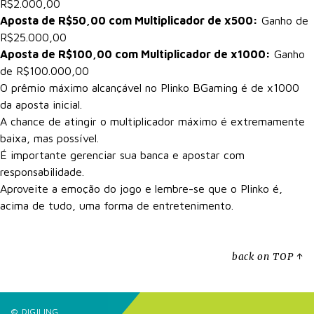
R$2.000,00
Aposta de R$50,00 com Multiplicador de x500:
Ganho de
R$25.000,00
Aposta de R$100,00 com Multiplicador de x1000:
Ganho
de R$100.000,00
O prêmio máximo alcançável no Plinko BGaming é de x1000
da aposta inicial.
A chance de atingir o multiplicador máximo é extremamente
baixa, mas possível.
É importante gerenciar sua banca e apostar com
responsabilidade.
Aproveite a emoção do jogo e lembre-se que o Plinko é,
acima de tudo, uma forma de entretenimento.
back on TOP ↑
© DIGILING