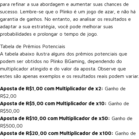
para refinar a sua abordagem e aumentar suas chances de
sucesso. Lembre-se que o Plinko é um jogo de azar, e não há
garantia de ganhos. No entanto, ao analisar os resultados e
adaptar a sua estratégia, você pode melhorar suas
probabilidades e prolongar o tempo de jogo.
Tabela de Prêmios Potenciais
A tabela abaixo ilustra alguns dos prêmios potenciais que
podem ser obtidos no Plinko BGaming, dependendo do
multiplicador atingido e do valor da aposta. Observe que
estes são apenas exemplos e os resultados reais podem variar.
Aposta de R$1,00 com Multiplicador de x2:
Ganho de
R$2,00
Aposta de R$5,00 com Multiplicador de x10:
Ganho de
R$50,00
Aposta de R$10,00 com Multiplicador de x50:
Ganho de
R$500,00
Aposta de R$20,00 com Multiplicador de x100:
Ganho de