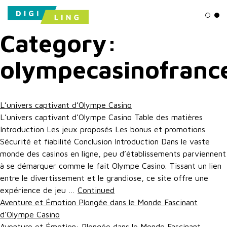
Ligh
Da
Category:
olympecasinofranc
L’univers captivant d’Olympe Casino
L’univers captivant d’Olympe Casino Table des matières
Introduction Les jeux proposés Les bonus et promotions
Sécurité et fiabilité Conclusion Introduction Dans le vaste
monde des casinos en ligne, peu d’établissements parviennent
à se démarquer comme le fait Olympe Casino. Tissant un lien
entre le divertissement et le grandiose, ce site offre une
expérience de jeu …
Continued
Aventure et Émotion Plongée dans le Monde Fascinant
d’Olympe Casino
Aventure et Émotion: Plongée dans le Monde Fascinant