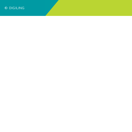
© DIGILING