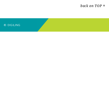
back on TOP ↑
© DIGILING